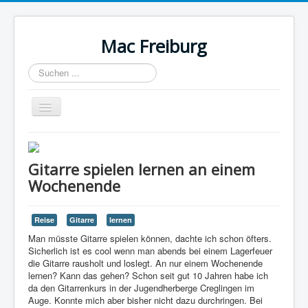
Mac Freiburg
Suchen
...
Navigation
an/aus
Home
Kontaktformular
Gitarre spielen lernen an einem
Wochenende
Reise
Gitarre
lernen
Man müsste Gitarre spielen können, dachte ich schon öfters.
Sicherlich ist es cool wenn man abends bei einem Lagerfeuer
die Gitarre rausholt und loslegt. An nur einem Wochenende
lernen? Kann das gehen? Schon seit gut 10 Jahren habe ich
da den Gitarrenkurs in der Jugendherberge Creglingen im
Auge. Konnte mich aber bisher nicht dazu durchringen. Bei